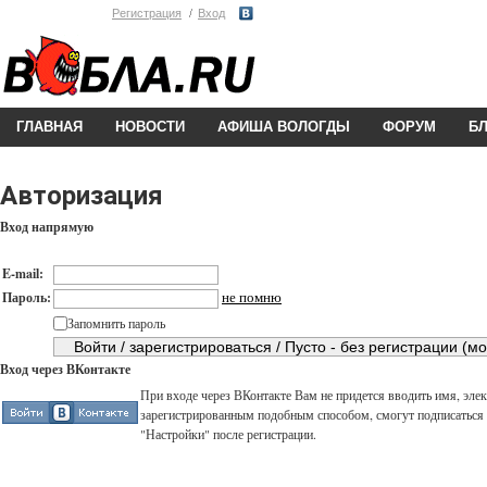
Регистрация
Вход
ГЛАВНАЯ
НОВОСТИ
АФИША ВОЛОГДЫ
ФОРУМ
Б
Авторизация
Вход напрямую
E-mail:
не помню
Пароль:
Запомнить пароль
Вход через ВКонтакте
При входе через ВКонтакте Вам не придется вводить имя, элек
зарегистрированным подобным способом, смогут подписаться н
"Настройки" после регистрации.