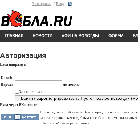
Регистрация
Вход
ГЛАВНАЯ
НОВОСТИ
АФИША ВОЛОГДЫ
ФОРУМ
Б
Авторизация
Вход напрямую
E-mail:
не помню
Пароль:
Запомнить пароль
Вход через ВКонтакте
При входе через ВКонтакте Вам не придется вводить имя, элек
зарегистрированным подобным способом, смогут подписаться н
"Настройки" после регистрации.