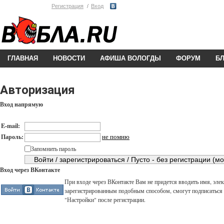
Регистрация
Вход
ГЛАВНАЯ
НОВОСТИ
АФИША ВОЛОГДЫ
ФОРУМ
Б
Авторизация
Вход напрямую
E-mail:
не помню
Пароль:
Запомнить пароль
Вход через ВКонтакте
При входе через ВКонтакте Вам не придется вводить имя, элек
зарегистрированным подобным способом, смогут подписаться н
"Настройки" после регистрации.