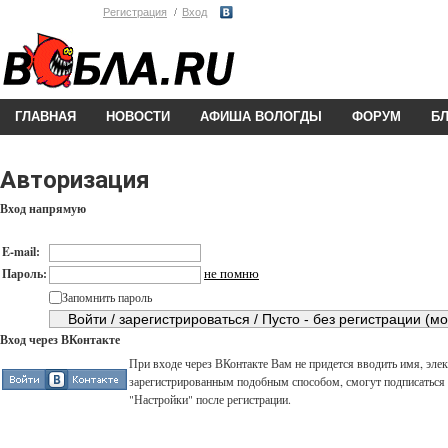
Регистрация
Вход
ГЛАВНАЯ
НОВОСТИ
АФИША ВОЛОГДЫ
ФОРУМ
Б
Авторизация
Вход напрямую
E-mail:
не помню
Пароль:
Запомнить пароль
Вход через ВКонтакте
При входе через ВКонтакте Вам не придется вводить имя, элек
зарегистрированным подобным способом, смогут подписаться н
"Настройки" после регистрации.