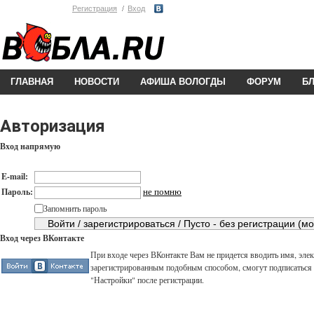
Регистрация
Вход
ГЛАВНАЯ
НОВОСТИ
АФИША ВОЛОГДЫ
ФОРУМ
Б
Авторизация
Вход напрямую
E-mail:
не помню
Пароль:
Запомнить пароль
Вход через ВКонтакте
При входе через ВКонтакте Вам не придется вводить имя, элек
зарегистрированным подобным способом, смогут подписаться н
"Настройки" после регистрации.