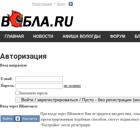
Регистрация
Вход
ГЛАВНАЯ
НОВОСТИ
АФИША ВОЛОГДЫ
ФОРУМ
Б
Авторизация
Вход напрямую
E-mail:
не помню
Пароль:
Запомнить пароль
Вход через ВКонтакте
При входе через ВКонтакте Вам не придется вводить имя, элек
зарегистрированным подобным способом, смогут подписаться н
"Настройки" после регистрации.