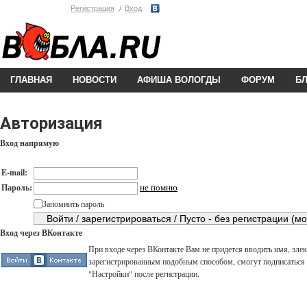
Регистрация
Вход
ГЛАВНАЯ
НОВОСТИ
АФИША ВОЛОГДЫ
ФОРУМ
Б
Авторизация
Вход напрямую
E-mail:
не помню
Пароль:
Запомнить пароль
Вход через ВКонтакте
При входе через ВКонтакте Вам не придется вводить имя, элек
зарегистрированным подобным способом, смогут подписаться н
"Настройки" после регистрации.