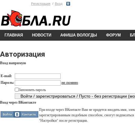
Регистрация
Вход
ГЛАВНАЯ
НОВОСТИ
АФИША ВОЛОГДЫ
ФОРУМ
Б
Авторизация
Вход напрямую
E-mail:
не помню
Пароль:
Запомнить пароль
Вход через ВКонтакте
При входе через ВКонтакте Вам не придется вводить имя, элек
зарегистрированным подобным способом, смогут подписаться н
"Настройки" после регистрации.