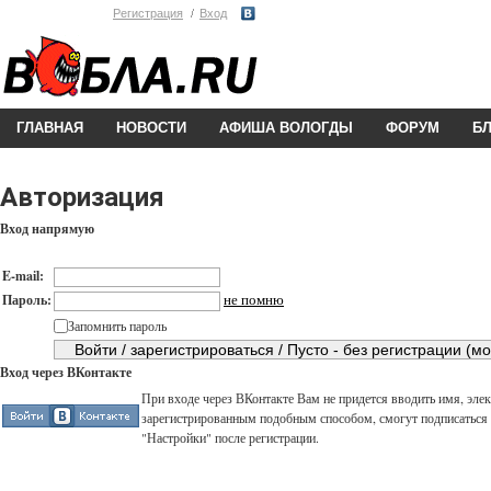
Регистрация
Вход
ГЛАВНАЯ
НОВОСТИ
АФИША ВОЛОГДЫ
ФОРУМ
Б
Авторизация
Вход напрямую
E-mail:
не помню
Пароль:
Запомнить пароль
Вход через ВКонтакте
При входе через ВКонтакте Вам не придется вводить имя, элек
зарегистрированным подобным способом, смогут подписаться н
"Настройки" после регистрации.