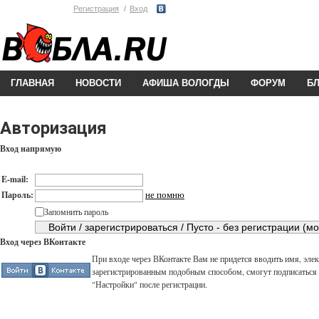
Регистрация
Вход
ГЛАВНАЯ
НОВОСТИ
АФИША ВОЛОГДЫ
ФОРУМ
Б
Авторизация
Вход напрямую
E-mail:
не помню
Пароль:
Запомнить пароль
Вход через ВКонтакте
При входе через ВКонтакте Вам не придется вводить имя, элек
зарегистрированным подобным способом, смогут подписаться н
"Настройки" после регистрации.