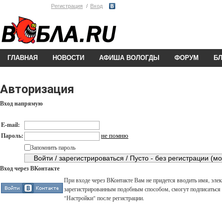
Регистрация
Вход
ГЛАВНАЯ
НОВОСТИ
АФИША ВОЛОГДЫ
ФОРУМ
Б
Авторизация
Вход напрямую
E-mail:
не помню
Пароль:
Запомнить пароль
Вход через ВКонтакте
При входе через ВКонтакте Вам не придется вводить имя, элек
зарегистрированным подобным способом, смогут подписаться н
"Настройки" после регистрации.