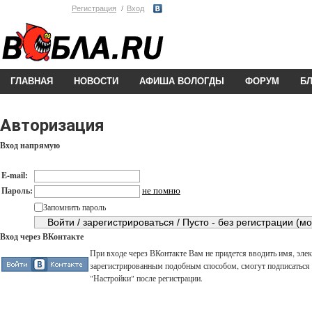
Регистрация
Вход
ГЛАВНАЯ
НОВОСТИ
АФИША ВОЛОГДЫ
ФОРУМ
Б
Авторизация
Вход напрямую
E-mail:
не помню
Пароль:
Запомнить пароль
Вход через ВКонтакте
При входе через ВКонтакте Вам не придется вводить имя, элек
зарегистрированным подобным способом, смогут подписаться н
"Настройки" после регистрации.