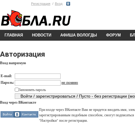
Регистрация
Вход
ГЛАВНАЯ
НОВОСТИ
АФИША ВОЛОГДЫ
ФОРУМ
Б
Авторизация
Вход напрямую
E-mail:
не помню
Пароль:
Запомнить пароль
Вход через ВКонтакте
При входе через ВКонтакте Вам не придется вводить имя, элек
зарегистрированным подобным способом, смогут подписаться н
"Настройки" после регистрации.