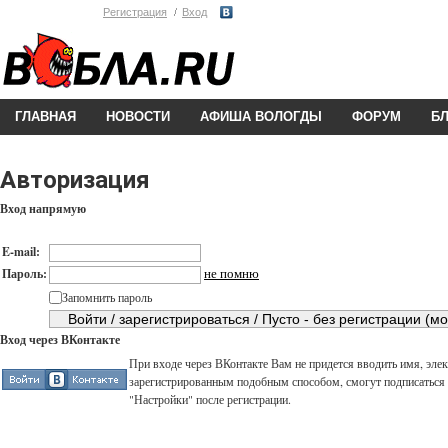
Регистрация
Вход
ГЛАВНАЯ
НОВОСТИ
АФИША ВОЛОГДЫ
ФОРУМ
Б
Авторизация
Вход напрямую
E-mail:
не помню
Пароль:
Запомнить пароль
Вход через ВКонтакте
При входе через ВКонтакте Вам не придется вводить имя, элек
зарегистрированным подобным способом, смогут подписаться н
"Настройки" после регистрации.