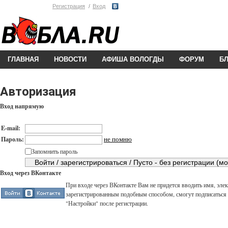
Регистрация
Вход
ГЛАВНАЯ
НОВОСТИ
АФИША ВОЛОГДЫ
ФОРУМ
Б
Авторизация
Вход напрямую
E-mail:
не помню
Пароль:
Запомнить пароль
Вход через ВКонтакте
При входе через ВКонтакте Вам не придется вводить имя, элек
зарегистрированным подобным способом, смогут подписаться н
"Настройки" после регистрации.