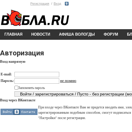
Регистрация
Вход
ГЛАВНАЯ
НОВОСТИ
АФИША ВОЛОГДЫ
ФОРУМ
Б
Авторизация
Вход напрямую
E-mail:
не помню
Пароль:
Запомнить пароль
Вход через ВКонтакте
При входе через ВКонтакте Вам не придется вводить имя, элек
зарегистрированным подобным способом, смогут подписаться н
"Настройки" после регистрации.