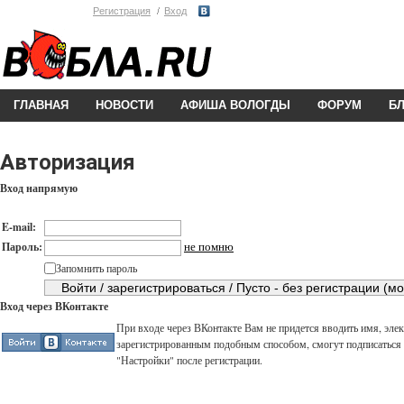
Регистрация
Вход
ГЛАВНАЯ
НОВОСТИ
АФИША ВОЛОГДЫ
ФОРУМ
Б
Авторизация
Вход напрямую
E-mail:
не помню
Пароль:
Запомнить пароль
Вход через ВКонтакте
При входе через ВКонтакте Вам не придется вводить имя, элек
зарегистрированным подобным способом, смогут подписаться н
"Настройки" после регистрации.