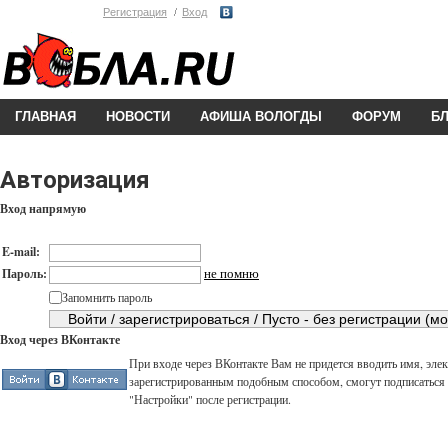
Регистрация
Вход
ГЛАВНАЯ
НОВОСТИ
АФИША ВОЛОГДЫ
ФОРУМ
Б
Авторизация
Вход напрямую
E-mail:
не помню
Пароль:
Запомнить пароль
Вход через ВКонтакте
При входе через ВКонтакте Вам не придется вводить имя, элек
зарегистрированным подобным способом, смогут подписаться н
"Настройки" после регистрации.