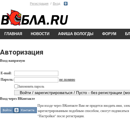
Регистрация
Вход
ГЛАВНАЯ
НОВОСТИ
АФИША ВОЛОГДЫ
ФОРУМ
Б
Авторизация
Вход напрямую
E-mail:
не помню
Пароль:
Запомнить пароль
Вход через ВКонтакте
При входе через ВКонтакте Вам не придется вводить имя, элек
зарегистрированным подобным способом, смогут подписаться н
"Настройки" после регистрации.