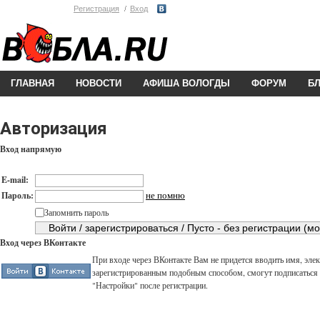
Регистрация
Вход
ГЛАВНАЯ
НОВОСТИ
АФИША ВОЛОГДЫ
ФОРУМ
Б
Авторизация
Вход напрямую
E-mail:
не помню
Пароль:
Запомнить пароль
Вход через ВКонтакте
При входе через ВКонтакте Вам не придется вводить имя, элек
зарегистрированным подобным способом, смогут подписаться н
"Настройки" после регистрации.