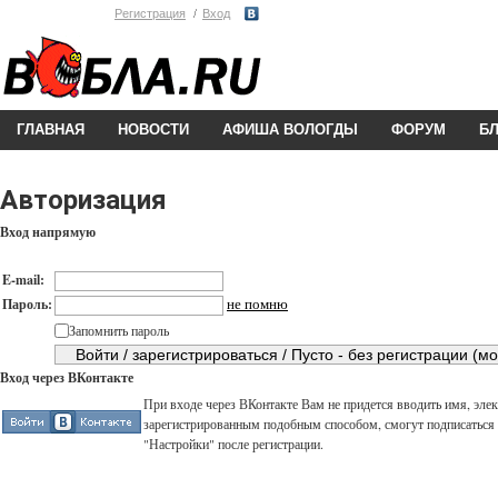
Регистрация
Вход
ГЛАВНАЯ
НОВОСТИ
АФИША ВОЛОГДЫ
ФОРУМ
Б
Авторизация
Вход напрямую
E-mail:
не помню
Пароль:
Запомнить пароль
Вход через ВКонтакте
При входе через ВКонтакте Вам не придется вводить имя, элек
зарегистрированным подобным способом, смогут подписаться н
"Настройки" после регистрации.