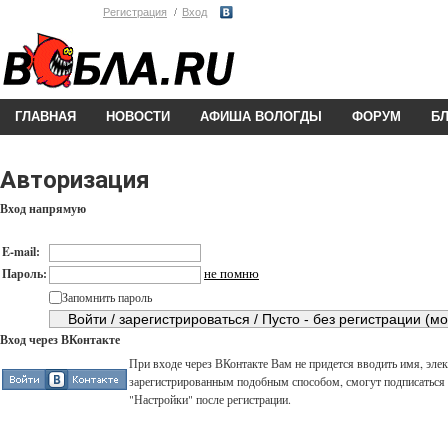
Регистрация
Вход
ГЛАВНАЯ
НОВОСТИ
АФИША ВОЛОГДЫ
ФОРУМ
Б
Авторизация
Вход напрямую
E-mail:
не помню
Пароль:
Запомнить пароль
Вход через ВКонтакте
При входе через ВКонтакте Вам не придется вводить имя, элек
зарегистрированным подобным способом, смогут подписаться н
"Настройки" после регистрации.