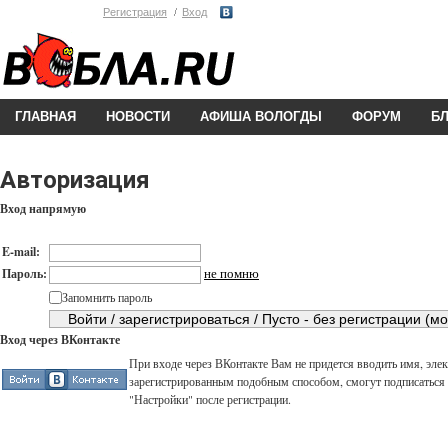
Регистрация
Вход
ГЛАВНАЯ
НОВОСТИ
АФИША ВОЛОГДЫ
ФОРУМ
Б
Авторизация
Вход напрямую
E-mail:
не помню
Пароль:
Запомнить пароль
Вход через ВКонтакте
При входе через ВКонтакте Вам не придется вводить имя, элек
зарегистрированным подобным способом, смогут подписаться н
"Настройки" после регистрации.