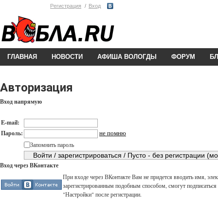
Регистрация
Вход
ГЛАВНАЯ
НОВОСТИ
АФИША ВОЛОГДЫ
ФОРУМ
Б
Авторизация
Вход напрямую
E-mail:
не помню
Пароль:
Запомнить пароль
Вход через ВКонтакте
При входе через ВКонтакте Вам не придется вводить имя, элек
зарегистрированным подобным способом, смогут подписаться н
"Настройки" после регистрации.