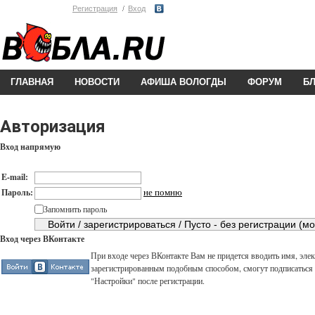
Регистрация
Вход
ГЛАВНАЯ
НОВОСТИ
АФИША ВОЛОГДЫ
ФОРУМ
Б
Авторизация
Вход напрямую
E-mail:
не помню
Пароль:
Запомнить пароль
Вход через ВКонтакте
При входе через ВКонтакте Вам не придется вводить имя, элек
зарегистрированным подобным способом, смогут подписаться н
"Настройки" после регистрации.