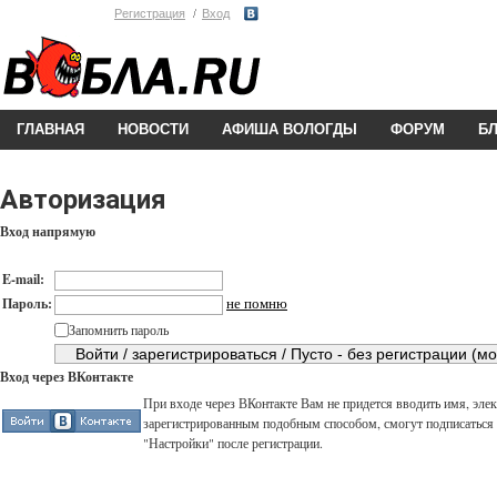
Регистрация
Вход
ГЛАВНАЯ
НОВОСТИ
АФИША ВОЛОГДЫ
ФОРУМ
Б
Авторизация
Вход напрямую
E-mail:
не помню
Пароль:
Запомнить пароль
Вход через ВКонтакте
При входе через ВКонтакте Вам не придется вводить имя, элек
зарегистрированным подобным способом, смогут подписаться н
"Настройки" после регистрации.