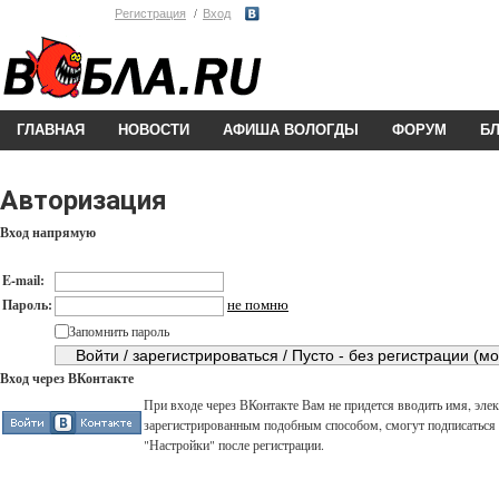
Регистрация
Вход
ГЛАВНАЯ
НОВОСТИ
АФИША ВОЛОГДЫ
ФОРУМ
Б
Авторизация
Вход напрямую
E-mail:
не помню
Пароль:
Запомнить пароль
Вход через ВКонтакте
При входе через ВКонтакте Вам не придется вводить имя, элек
зарегистрированным подобным способом, смогут подписаться н
"Настройки" после регистрации.