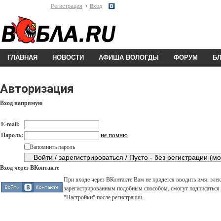
Регистрация
Вход
ГЛАВНАЯ
НОВОСТИ
АФИША ВОЛОГДЫ
ФОРУМ
Б
Авторизация
Вход напрямую
E-mail:
не помню
Пароль:
Запомнить пароль
Вход через ВКонтакте
При входе через ВКонтакте Вам не придется вводить имя, элек
зарегистрированным подобным способом, смогут подписаться н
"Настройки" после регистрации.