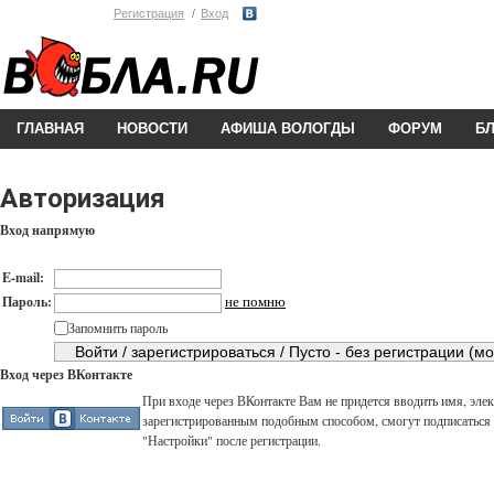
Регистрация
Вход
ГЛАВНАЯ
НОВОСТИ
АФИША ВОЛОГДЫ
ФОРУМ
Б
Авторизация
Вход напрямую
E-mail:
не помню
Пароль:
Запомнить пароль
Вход через ВКонтакте
При входе через ВКонтакте Вам не придется вводить имя, элек
зарегистрированным подобным способом, смогут подписаться н
"Настройки" после регистрации.