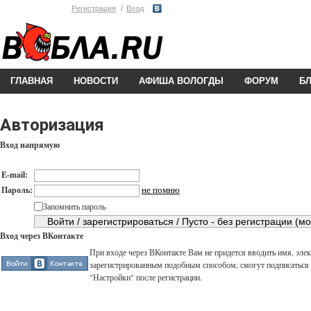
Регистрация
Вход
ГЛАВНАЯ
НОВОСТИ
АФИША ВОЛОГДЫ
ФОРУМ
Б
Авторизация
Вход напрямую
E-mail:
не помню
Пароль:
Запомнить пароль
Вход через ВКонтакте
При входе через ВКонтакте Вам не придется вводить имя, элек
зарегистрированным подобным способом, смогут подписаться н
"Настройки" после регистрации.