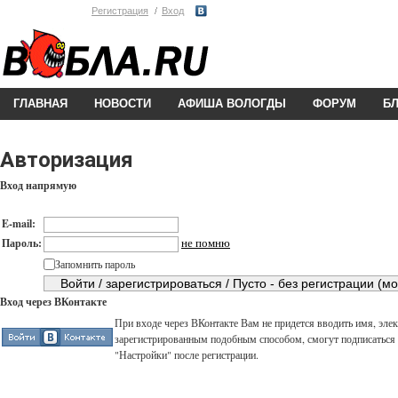
Регистрация
Вход
ГЛАВНАЯ
НОВОСТИ
АФИША ВОЛОГДЫ
ФОРУМ
Б
Авторизация
Вход напрямую
E-mail:
не помню
Пароль:
Запомнить пароль
Вход через ВКонтакте
При входе через ВКонтакте Вам не придется вводить имя, элек
зарегистрированным подобным способом, смогут подписаться н
"Настройки" после регистрации.