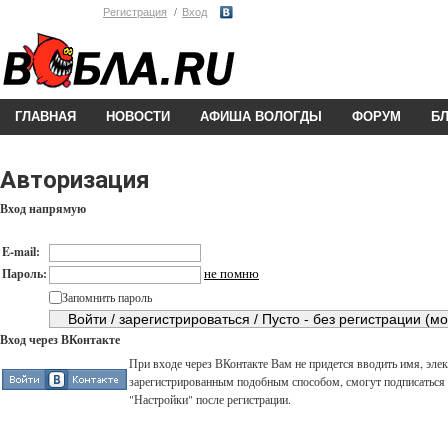
Регистрация
Вход
ГЛАВНАЯ
НОВОСТИ
АФИША ВОЛОГДЫ
ФОРУМ
Б
Авторизация
Вход напрямую
E-mail:
не помню
Пароль:
Запомнить пароль
Вход через ВКонтакте
При входе через ВКонтакте Вам не придется вводить имя, элек
зарегистрированным подобным способом, смогут подписаться н
"Настройки" после регистрации.