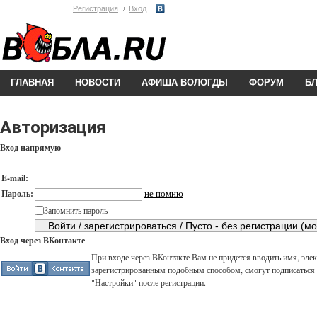
Регистрация
Вход
ГЛАВНАЯ
НОВОСТИ
АФИША ВОЛОГДЫ
ФОРУМ
Б
Авторизация
Вход напрямую
E-mail:
не помню
Пароль:
Запомнить пароль
Вход через ВКонтакте
При входе через ВКонтакте Вам не придется вводить имя, элек
зарегистрированным подобным способом, смогут подписаться н
"Настройки" после регистрации.