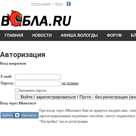
Регистрация
Вход
ГЛАВНАЯ
НОВОСТИ
АФИША ВОЛОГДЫ
ФОРУМ
Б
Авторизация
Вход напрямую
E-mail:
не помню
Пароль:
Запомнить пароль
Вход через ВКонтакте
При входе через ВКонтакте Вам не придется вводить имя, элек
зарегистрированным подобным способом, смогут подписаться н
"Настройки" после регистрации.