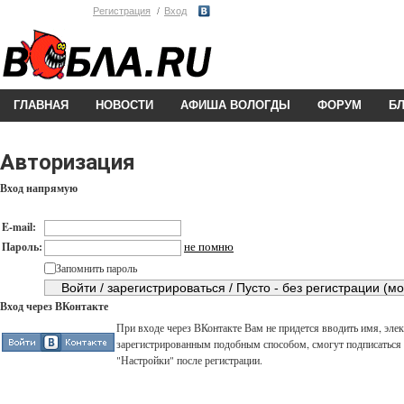
Регистрация
Вход
ГЛАВНАЯ
НОВОСТИ
АФИША ВОЛОГДЫ
ФОРУМ
Б
Авторизация
Вход напрямую
E-mail:
не помню
Пароль:
Запомнить пароль
Вход через ВКонтакте
При входе через ВКонтакте Вам не придется вводить имя, элек
зарегистрированным подобным способом, смогут подписаться н
"Настройки" после регистрации.