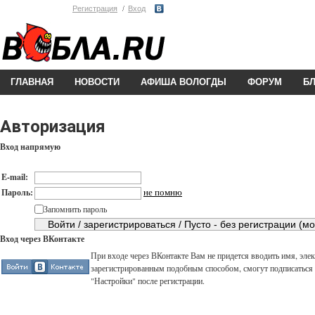
Регистрация
Вход
ГЛАВНАЯ
НОВОСТИ
АФИША ВОЛОГДЫ
ФОРУМ
Б
Авторизация
Вход напрямую
E-mail:
не помню
Пароль:
Запомнить пароль
Вход через ВКонтакте
При входе через ВКонтакте Вам не придется вводить имя, элек
зарегистрированным подобным способом, смогут подписаться н
"Настройки" после регистрации.