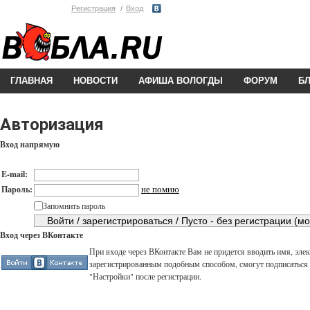
Регистрация
Вход
ГЛАВНАЯ
НОВОСТИ
АФИША ВОЛОГДЫ
ФОРУМ
Б
Авторизация
Вход напрямую
E-mail:
не помню
Пароль:
Запомнить пароль
Вход через ВКонтакте
При входе через ВКонтакте Вам не придется вводить имя, элек
зарегистрированным подобным способом, смогут подписаться н
"Настройки" после регистрации.