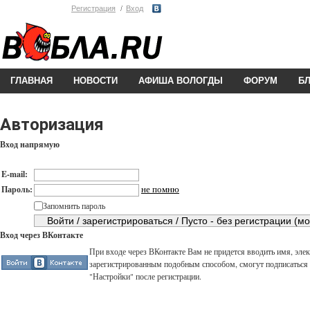
Регистрация
Вход
ГЛАВНАЯ
НОВОСТИ
АФИША ВОЛОГДЫ
ФОРУМ
Б
Авторизация
Вход напрямую
E-mail:
не помню
Пароль:
Запомнить пароль
Вход через ВКонтакте
При входе через ВКонтакте Вам не придется вводить имя, элек
зарегистрированным подобным способом, смогут подписаться н
"Настройки" после регистрации.