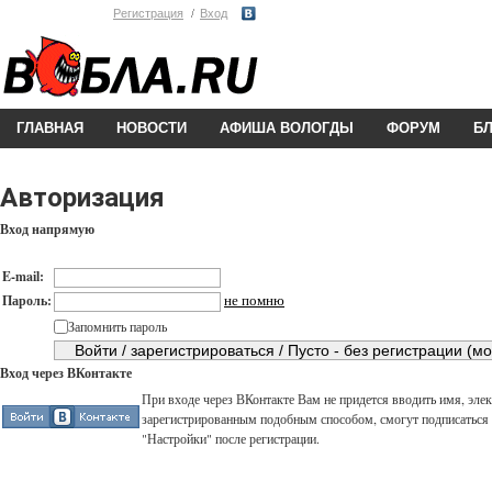
Регистрация
Вход
ГЛАВНАЯ
НОВОСТИ
АФИША ВОЛОГДЫ
ФОРУМ
Б
Авторизация
Вход напрямую
E-mail:
не помню
Пароль:
Запомнить пароль
Вход через ВКонтакте
При входе через ВКонтакте Вам не придется вводить имя, элек
зарегистрированным подобным способом, смогут подписаться н
"Настройки" после регистрации.