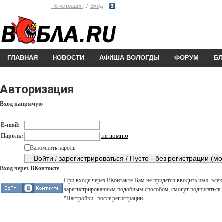
Регистрация
Вход
ГЛАВНАЯ
НОВОСТИ
АФИША ВОЛОГДЫ
ФОРУМ
Б
Авторизация
Вход напрямую
E-mail:
не помню
Пароль:
Запомнить пароль
Вход через ВКонтакте
При входе через ВКонтакте Вам не придется вводить имя, элек
зарегистрированным подобным способом, смогут подписаться н
"Настройки" после регистрации.