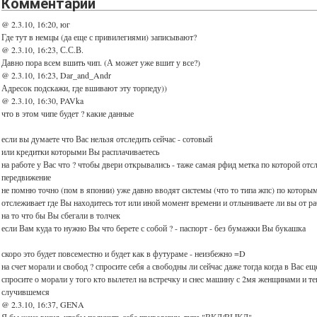
Комментарии
@ 2.3.10, 16:20, юг
Где тут в немцы (да еще с привилегиями) записывают?
@ 2.3.10, 16:23, С.С.В.
Давно пора всем вшить чип. (А может уже вшит у все?)
@ 2.3.10, 16:23, Dar_and_Andr
Адресок подскажи, где вшивают эту торпеду))
@ 2.3.10, 16:30, PAVka
что в этом чипе будет ? какие данные
если вы думаете что Вас нельзя отследить сейчас - сотовый
или кредитки которыми Вы расплачиваетесь
на работе у Вас что ? чтобы двери открывались - таже самая рфид метка по которой от
передвижение
не помню точно (пом в японии) уже давно вводят системы (что то типа жпс) по которы
отслеживает где Вы находитесь тот или иной момент времени и отлыниваете ли вы от р
на то что бы Вы сбегали в толчек
если Вам куда то нужно Вы что берете с собой ? - паспорт - без бумажки Вы букашка
скоро это будет повсеместно и будет как в футураме - неизбежно =D
на счет морали и свобод ? спросите себя а свободны ли сейчас даже тогда когда в Вас ещ
спросите о морали у того кто вылетел на встречку и снес машину с 2мя женщинами и те
случившемся
@ 2.3.10, 16:37, GENA