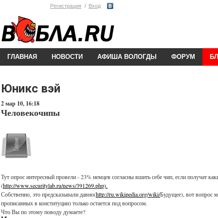
Регистрация
Вход
ГЛАВНАЯ
НОВОСТИ
АФИША ВОЛОГДЫ
ФОРУМ
Б
Юникс вэй
2 мар 10, 16:18
Человекочипы
Тут опрос интересный провели - 23% немцев согласны вшить себе чип, если получат ка
(
http://www.securitylab.ru/news/391269.php).
Собственно, это предсказывали давно(
http://ru.wikipedia.org/wiki/
Будущее), вот вопрос м
прописанных в конституции) только остается под вопросом.
Что Вы по этому поводу думаете?