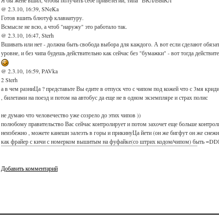
Я бы жене вшил, чтобы получить себе привелегии, типа "ВКЛ/ВЫКЛ"
@ 2.3.10, 16:39, SNeKa
Готов вшить блютуф клавиатуру.
Всмысле не всю, а чтоб "наружу" это работало так.
@ 2.3.10, 16:47, Sterh
Вшивать или нет - должна быть свобода выбора для каждого. А вот если сделают обязат
уровне, и без чипа будешь действительно как сейчас без "бумажки" - вот тогда действит
@ 2.3.10, 16:59, PAVka
2 Sterh
а в чем разниЦа ? представьте Вы едите в отпуск что с чипом под кожей что с 3мя крид
, билетами на поезд и потом на автобус да еще не в одном экземпляре и страх полис
не думаю что человечество уже созрело до этих чипов ))
полюбому правительство Вас сейчас контролирует и потом захочет еще больше контроли
неизбежно , можете канешн залезть в горы и прикинуЦа йети (он же бигфут он же снежн
как фрайер с кичи с номерком вышитым на фуфайке(со штрих кодом/чипом) быть =D
Добавить комментарий